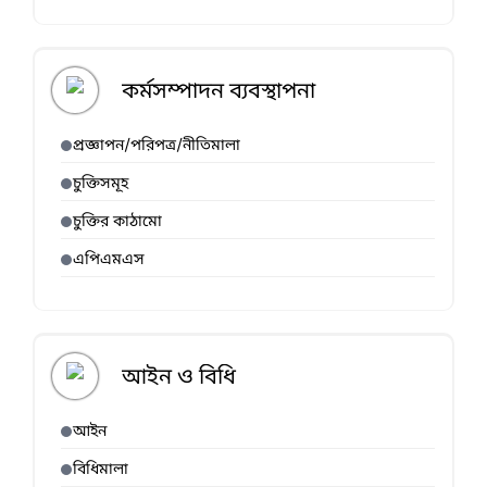
কর্মসম্পাদন ব্যবস্থাপনা
প্রজ্ঞাপন/পরিপত্র/নীতিমালা
চুক্তিসমূহ
চুক্তির কাঠামো
এপিএমএস
আইন ও বিধি
আইন
বিধিমালা