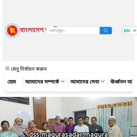
বাংলাদেশ জাতীয় তথ্য বাতায়ন
BN
দেখুন
মেনু নির্বাচন করুন
আমাদের সম্পর্কে
আমাদের সেবা
ঊর্ধ্বতন অফ
dss.magurasadar.magura