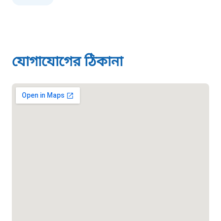
০১৯০৮৮৮৮৮৮৮
মাদকদ্রব্য নিয়ন্ত্রণ হটলাইন
যোগাযোগের ঠিকানা
১৬১১৩
জরুরী অভ্যন্তরীণ নৌ-পরিবহন হটলাইন
১৬৪৪৫
পাসপোর্ট বাতায়ন হটলাইন
১৬১৭১
বাংলাদেশ মুক্তিযোদ্ধা কল্যাণ ট্রাস্ট