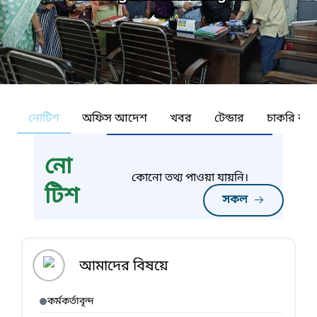
নোটিশ
অফিস আদেশ
খবর
টেন্ডার
চাকরি কর্ন
নো
কোনো তথ্য পাওয়া যায়নি।
টিশ
সকল
আমাদের বিষয়ে
কর্মকর্তাবৃন্দ